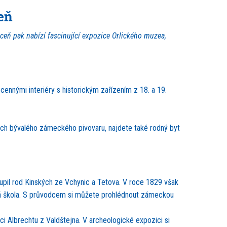
eň
eň pak nabízí fascinující expozice Orlického muzea,
cennými interiéry s historickým zařízením z 18. a 19.
ách bývalého zámeckého pivovaru, najdete také rodný byt
pil rod Kinských ze Vchynic a Tetova. V roce 1829 však
ecká škola. S průvodcem si můžete prohlédnout zámeckou
i Albrechtu z Valdštejna. V archeologické expozici si