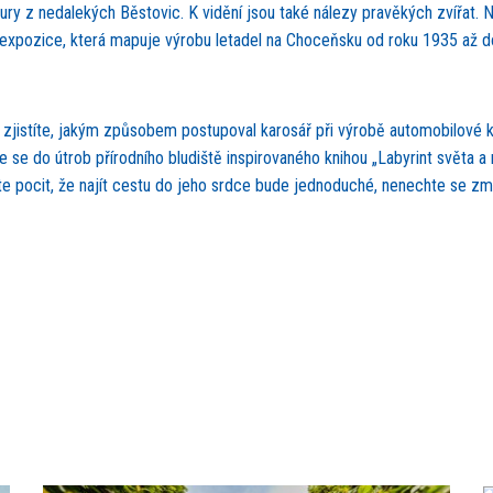
ury z nedalekých Běstovic. K vidění jsou také nálezy pravěkých zvířat. 
ká expozice, která mapuje výrobu letadel na Choceňsku od roku 1935 až d
jistíte, jakým způsobem postupoval karosář při výrobě automobilové ka
 se do útrob přírodního bludiště inspirovaného knihou „Labyrint světa a
áte pocit, že najít cestu do jeho srdce bude jednoduché, nenechte se zm