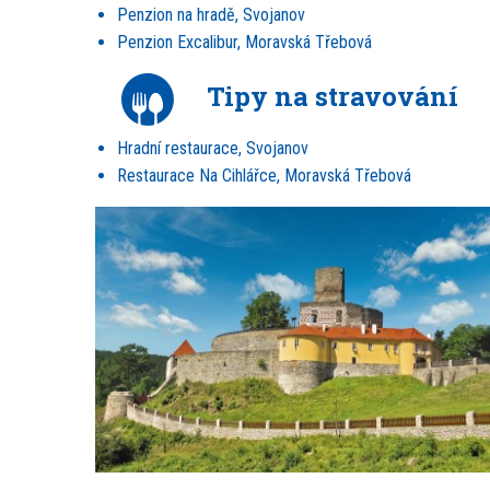
Penzion na hradě, Svojanov
Penzion Excalibur, Moravská Třebová
Tipy na stravování
Hradní restaurace, Svojanov
Restaurace Na Cihlářce, Moravská Třebová