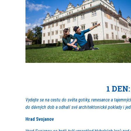
1 DEN:
Vydejte se na cestu do světa gotiky, renesance a tajemný
do dávných dob a odhalí své architektonické poklady i jed
Hrad Svojanov