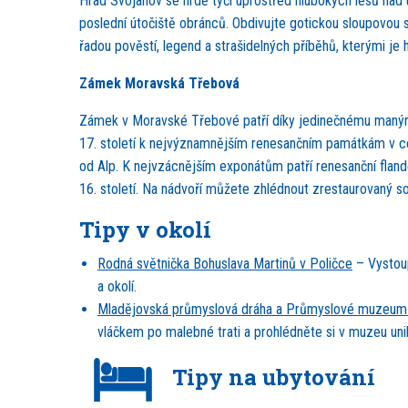
Hrad Svojanov se hrdě tyčí uprostřed hlubokých lesů nad ú
poslední útočiště obránců. Obdivujte gotickou sloupovou síň
řadou pověstí, legend a strašidelných příběhů, kterými je
Zámek Moravská Třebová
Zámek v Moravské Třebové patří díky jedinečnému manýr
17. století k nejvýznamnějším renesančním památkám v cel
od Alp. K nejvzácnějším exponátům patří renesanční flande
16. století. Na nádvoří můžete zhlédnout zrestaurovaný s
Tipy v okolí
Rodná světnička Bohuslava Martinů v Poličce
– Vystoup
a okolí.
Mladějovská průmyslová dráha a Průmyslové muzeum
vláčkem po malebné trati a prohlédněte si v muzeu uniká
Tipy na ubytování