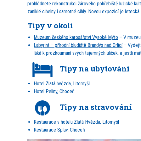
prohlédnete rekonstrukci žárového pohřebiště lužické kult
zaniklé cihelny i samotné cihly. Novou expozicí je letec
Tipy v okolí
Muzeum českého karosářství Vysoké Mýto
– V muzeu z
Labyrint – přírodní bludiště Brandýs nad Orlicí
– Vydejte
láká k prozkoumání svých tajemných uliček, a jestli m
Tipy na ubytování
Hotel Zlatá hvězda, Litomyšl
Hotel Peliny, Choceň
Tipy na stravování
Restaurace v hotelu Zlatá Hvězda, Litomyšl
Restaurace Splav, Choceň