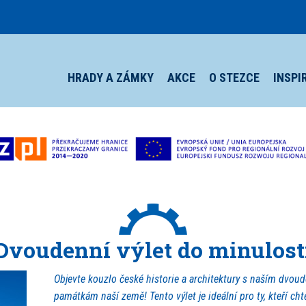
HRADY A ZÁMKY
AKCE
O STEZCE
INSPI
Dvoudenní výlet do minulost
Objevte kouzlo české historie a architektury s naším dvo
památkám naší země! Tento výlet je ideální pro ty, kteří cht