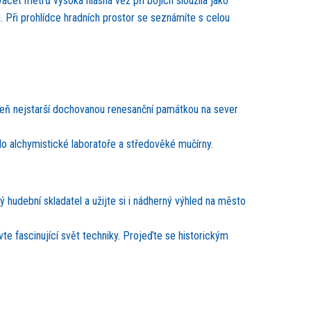
acet metrů vysoká hlásná věž při bojích sloužila jako
nu. Při prohlídce hradních prostor se seznámíte s celou
oveň nejstarší dochovanou renesanční památkou na sever
do alchymistické laboratoře a středověké mučírny.
 hudební skladatel a užijte si i nádherný výhled na město
e fascinující svět techniky. Projeďte se historickým