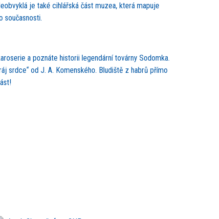
Neobvyklá je také cihlářská část muzea, která mapuje
o současnosti.
roserie a poznáte historii legendární továrny Sodomka.
 ráj srdce“ od J. A. Komenského. Bludiště z habrů přímo
ást!