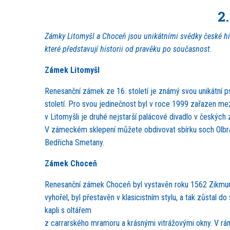
2
Zámky Litomyšl a Choceň jsou unikátními svědky české hi
které představují historii od pravěku po současnost.
Zámek Litomyšl
Renesanční zámek ze 16. století je známý svou unikátní ps
století. Pro svou jedinečnost byl v roce 1999 zařazen m
v Litomyšli je druhé nejstarší palácové divadlo v český
V zámeckém sklepení můžete obdivovat sbírku soch Olbram
Bedřicha Smetany.
Zámek Choceň
Renesanční zámek Choceň byl vystavěn roku 1562 Zikmunde
vyhořel, byl přestavěn v klasicistním stylu, a tak zůsta
kapli s oltářem
z carrarského mramoru a krásnými vitrážovými okny. V rám