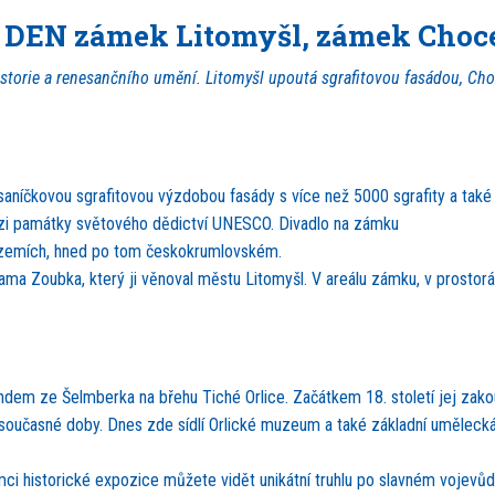
. DEN zámek Litomyšl, zámek Choc
storie a renesančního umění. Litomyšl upoutá sgrafitovou fasádou, Choc
aníčkovou sgrafitovou výzdobou fasády s více než 5000 sgrafity a také 
ezi památky světového dědictví UNESCO. Divadlo na zámku
ch zemích, hned po tom českokrumlovském.
a Zoubka, který ji věnoval městu Litomyšl. V areálu zámku, v prostor
m ze Šelmberka na břehu Tiché Orlice. Začátkem 18. století jej zakou
l do současné doby. Dnes zde sídlí Orlické muzeum a také základní uměl
ci historické expozice můžete vidět unikátní truhlu po slavném vojevůdc