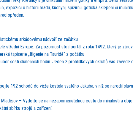
dolím řeky Křetínky a je unikátním mixem gotiky a empíru. Jeho šestadv
, expozici o historii hradu, kuchyni, spižírnu, gotická sklepení či mučír
 hrad opředen.
istickému arkádovému nádvoří ze začátku
é střední Evropě. Za pozornost stojí portál z roku 1492, který je zár
rská tapiserie „Ifigenie na Tauridě“ z počátku
oubor šesti slunečních hodin. Jeden z prohlídkových okruhů vás zavede 
ejte 192 schodů do věže kostela svatého Jakuba, v níž se narodil slavný
 Mladějov
– Vydejte se na nezapomenutelnou cestu do minulosti a objevt
tní sbírku strojů a zařízení.