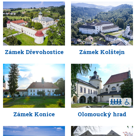
Zámek Dřevohostice
Zámek Kolštejn
Zámek Konice
Olomoucký hrad