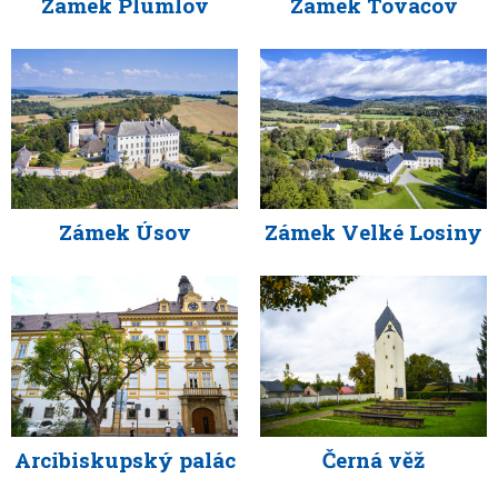
Zámek Plumlov
Zámek Tovačov
Zámek Úsov
Zámek Velké Losiny
Arcibiskupský palác
Černá věž