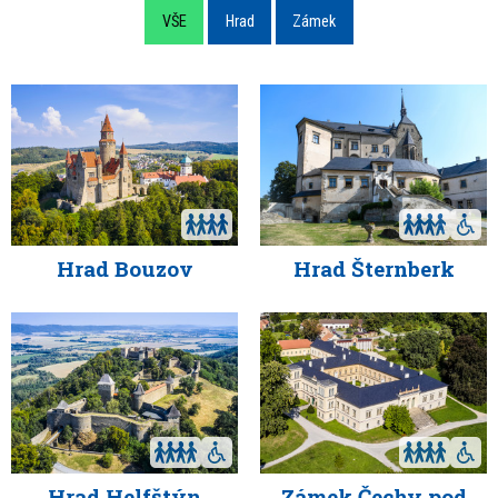
VŠE
Hrad
Zámek
Hrad Bouzov
Hrad Šternberk
Hrad Helfštýn
Zámek Čechy pod