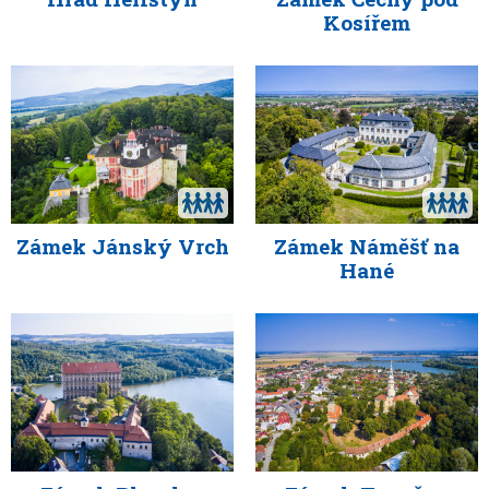
Kosířem
Zámek Jánský Vrch
Zámek Náměšť na
Hané