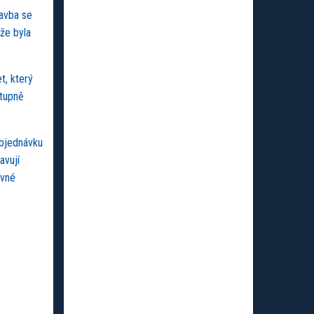
tavba se
že byla
t, který
stupně
objednávku
avují
avné