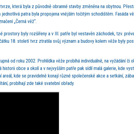
ě tvrze, která byla z původně obranné stavby změněna na obytnou. Přes
a jednotlivá patra byla propojena vnějším točitým schodištěm. Fasáda vě
načení „Černá věž“.
é prostory byly rozšířeny a v III. patře byl vestavěn záchodek, tzv. préve
tku 18. století tvrz ztratila svůj význam a budovy kolem věže byly po
upná od roku 2002. Prohlídka věže probíhá individuálně, na vyžádání či 
 historii obce a okolí a v nejvyšším patře pak sídlí malá galerie, kde vyst
ní areál, kde se pravidelně konají různé společenské akce a setkání, záb
tání, probíhají zde také svatební obřady.