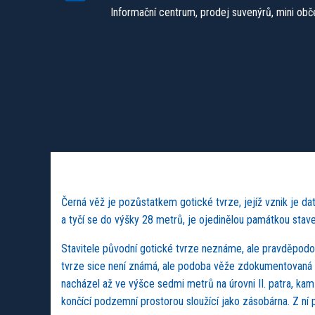
Informační centrum, prodej suvenýrů, mini obč
Černá věž je pozůstatkem gotické tvrze, jejíž vznik je da
a tyčí se do výšky 28 metrů, je ojedinělou památkou staveb
Stavitele původní gotické tvrze neznáme, ale pravděpodob
tvrze sice není známá, ale podoba věže zdokumentovaná je.
nacházel až ve výšce sedmi metrů na úrovni II. patra, kam
končící podzemní prostorou sloužící jako zásobárna. Z ní