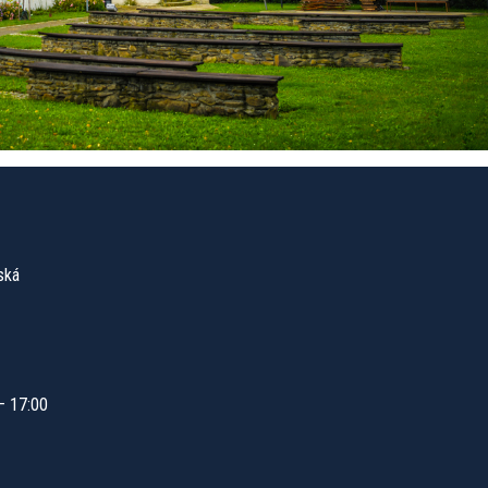
ská
 – 17:00