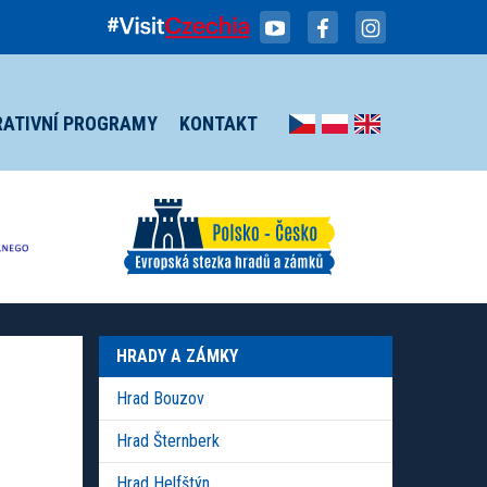
RATIVNÍ PROGRAMY
KONTAKT
HRADY A ZÁMKY
Hrad Bouzov
Hrad Šternberk
Hrad Helfštýn