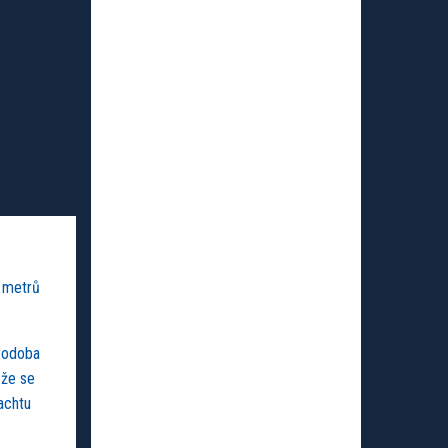
6 metrů
 Podoba
ěže se
achtu