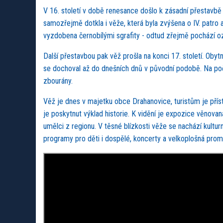
V 16. století v době renesance došlo k zásadní přestavb
samozřejmě dotkla i věže, která byla zvýšena o IV. patro 
vyzdobena černobílými sgrafity - odtud zřejmě pochází oz
Další přestavbou pak věž prošla na konci 17. století. Obytn
se dochoval až do dnešních dnů v původní podobě. Na počá
zbourány.
Věž je dnes v majetku obce Drahanovice, turistům je příst
je poskytnut výklad historie. K vidění je expozice věnovaná
umělci z regionu. V těsné blízkosti věže se nachází kultur
programy pro děti i dospělé, koncerty a velkoplošná promí