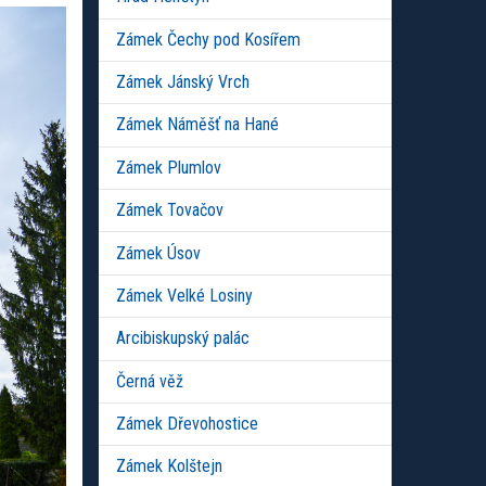
Zámek Čechy pod Kosířem
Zámek Jánský Vrch
Zámek Náměšť na Hané
Zámek Plumlov
Zámek Tovačov
Zámek Úsov
Zámek Velké Losiny
Arcibiskupský palác
Černá věž
Zámek Dřevohostice
Zámek Kolštejn