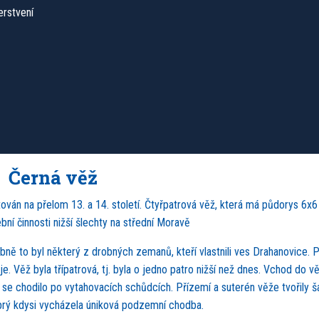
erstvení
Černá věž
tován na přelom 13. a 14. století. Čtyřpatrová věž, která má půdorys 6x
ní činnosti nižší šlechty na střední Moravě
ně to byl některý z drobných zemanů, kteří vlastnili ves Drahanovice.
 Věž byla třípatrová, tj. byla o jedno patro nižší než dnes. Vchod do v
 se chodilo po vytahovacích schůdcích. Přízemí a suterén věže tvořily š
 prý kdysi vycházela úniková podzemní chodba.