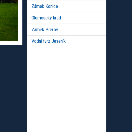
Zámek Konice
Olomoucký hrad
Zámek Přerov
Vodní tvrz Jeseník