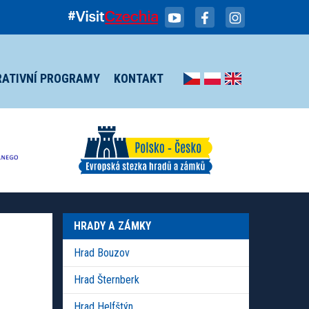
RATIVNÍ PROGRAMY
KONTAKT
HRADY A ZÁMKY
Hrad Bouzov
Hrad Šternberk
Hrad Helfštýn