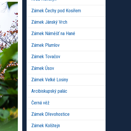
Zámek Čechy pod Kosířem
Zámek Jánský Vrch
Zámek Náměšť na Hané
Zámek Plumlov
Zámek Tovačov
Zámek Úsov
Zámek Velké Losiny
Arcibiskupský palác
Černá věž
Zámek Dřevohostice
Zámek Kolštejn