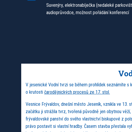
Suvenýry, elektronabíječka (nedaleké parkovišt
audioprůvodce, možnost pořádání konferencí
Vod
V jesenické Vodní tvrzi se během prohlídek seznámíte s kr
o krutosti
čarodějnických procesů ze 17. stol.
Vesnice Frývaldov, dnešní město Jeseník, vznikla ve 13.
začátku ji strážila tvrz, tvořená původně jen obytnou vě
frývaldovské panství do svého vlastnictví biskupové z pols
právo postavit si vlastní hradby. Časem stavba přestala 