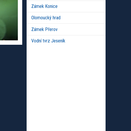
Zámek Konice
Olomoucký hrad
Zámek Přerov
Vodní tvrz Jeseník