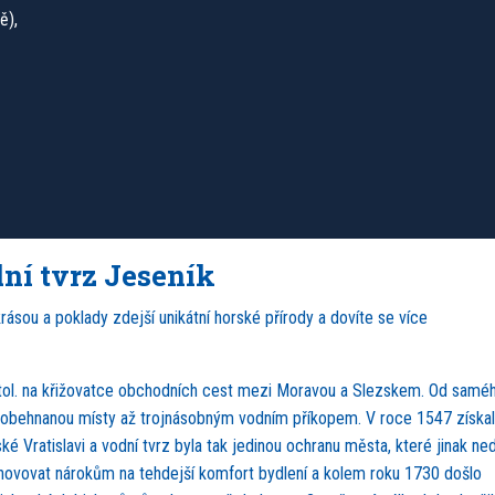
ě),
ní tvrz Jeseník
ásou a poklady zdejší unikátní horské přírody a dovíte se více
 stol. na křižovatce obchodních cest mezi Moravou a Slezskem. Od samé
ží, obehnanou místy až trojnásobným vodním příkopem. V roce 1547 získal
ké Vratislavi a vodní tvrz byla tak jedinou ochranu města, které jinak ne
vyhovovat nárokům na tehdejší komfort bydlení a kolem roku 1730 došlo