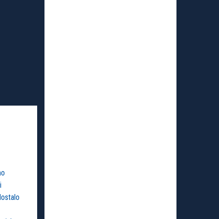
ho
i
dostalo