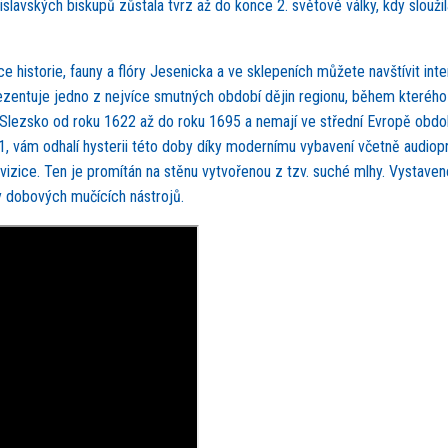
slavských biskupů zůstala tvrz až do konce 2. světové války, kdy sloužil
 historie, fauny a flóry Jesenicka a ve sklepeních můžete navštívit inter
ezentuje jedno z nejvíce smutných období dějin regionu, během kteréh
ší Slezsko od roku 1622 až do roku 1695 a nemají ve střední Evropě obdo
1, vám odhalí hysterii této doby díky modernímu vybavení včetně audio
kvizice. Ten je promítán na stěnu vytvořenou z tzv. suché mlhy. Vystaven
iky dobových mučících nástrojů.