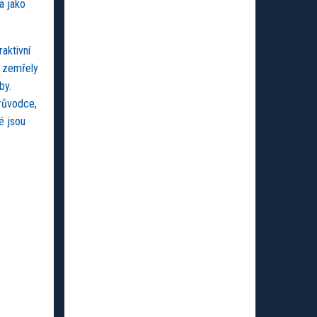
a jako
aktivní
o zemřely
by.
průvodce,
é jsou