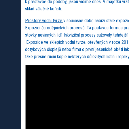
k přestavbě do podoby, jakou vidíme dnes. V majetku vrati
sklad válečné kořisti.
Prostory vodní tvrze
v současné době nabízí stálé expozice
Expozici čarodějnických procesů. Ta poutavou formou pr
stovky nevinných lidí. Inkviziční procesy sužovaly tehdej
Expozice ve sklepích vodní tvrze, otevřených v roce 201
dotykových displejů nebo filmu o první jesenické oběti in
také přesné ruční kopie některých důležitých listin i repl