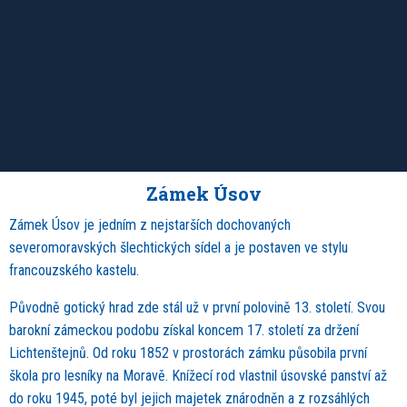
Zámek Úsov
Zámek Úsov je jedním z nejstarších dochovaných
severomoravských šlechtických sídel a je postaven ve stylu
francouzského kastelu.
Původně gotický hrad zde stál už v první polovině 13. století. Svou
barokní zámeckou podobu získal koncem 17. století za držení
Lichtenštejnů. Od roku 1852 v prostorách zámku působila první
škola pro lesníky na Moravě. Knížecí rod vlastnil úsovské panství až
do roku 1945, poté byl jejich majetek znárodněn a z rozsáhlých