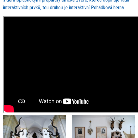
interaktivních prvků, tou druhou je interaktivní Pohádková herna.