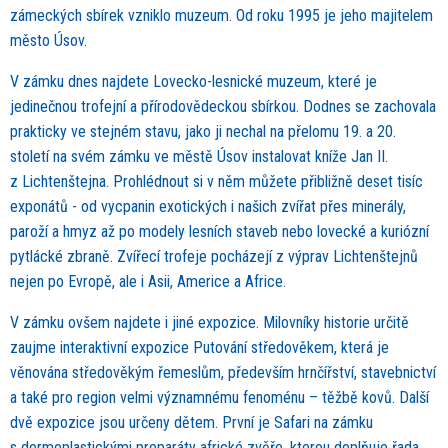
zámeckých sbírek vzniklo muzeum. Od roku 1995 je jeho majitelem
město Úsov.
V zámku dnes najdete Lovecko-lesnické muzeum, které je
jedinečnou trofejní a přírodovědeckou sbírkou. Dodnes se zachovala
prakticky ve stejném stavu, jako ji nechal na přelomu 19. a 20.
století na svém zámku ve městě Úsov instalovat kníže Jan II.
z Lichtenštejna. Prohlédnout si v něm můžete přibližně deset tisíc
exponátů - od vycpanin exotických i našich zvířat přes minerály,
paroží a hmyz až po modely lesních staveb nebo lovecké a kuriózní
pytlácké zbraně. Zvířecí trofeje pocházejí z výprav Lichtenštejnů
nejen po Evropě, ale i Asii, Americe a Africe.
V zámku ovšem najdete i jiné expozice. Milovníky historie určitě
zaujme interaktivní expozice Putování středověkem, která je
věnována středověkým řemeslům, především hrnčířství, stavebnictví
a také pro region velmi významnému fenoménu – těžbě kovů. Další
dvě expozice jsou určeny dětem. První je Safari na zámku
s dermoplastickými preparáty africké zvěře, kterou doplňuje řada