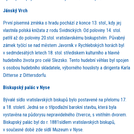
Jánský Vrch
První písemná zmínka o hradu pochází z konce 13. stol., kdy jej
vlastnila polská knížata z rodu Svidnických. Od poloviny 14. stol.
patřil až do poloviny 20.stol. vratislavskému biskupstvím. Půvabný
zámek tyčící se nad městem Javorník v Rychlebských horách byl
v sedmdesátých letech 18. stol. střediskem kulturního a hlavně
hudebního života pro celé Slezsko. Tento hudební věhlas byl spojen
s osobou hudebního skladatele, výborného houslisty a dirigenta Karla
Ditterse z Dittersdorfu.
Biskupský palác v Nyse
Bývalé sídlo vratislavských biskupů bylo postavené na přelomu 17.
a 18. století. Jedná se o třípodlažní barokní stavbu, která byla
vystavěna na půdorysu nepravidelného čtverce, s vnitřním dvorem.
Biskupský palác byl do r. 1881sídlem vratislavských biskupů,
v současné době zde sídlí Muzeum v Nyse.