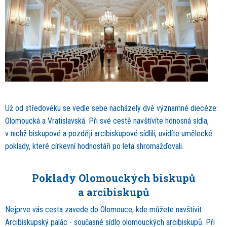
Už od středověku se vedle sebe nacházely dvě významné diecéze:
Olomoucká a Vratislavská. Při své cestě navštívíte honosná sídla,
v nichž biskupové a později arcibiskupové sídlili, uvidíte umělecké
poklady, které církevní hodnostáři po leta shromažďovali.
Poklady Olomouckých biskupů
a arcibiskupů
Nejprve vás cesta zavede do Olomouce, kde můžete navštívit
Arcibiskupský palác - současné sídlo olomouckých arcibiskupů. Při