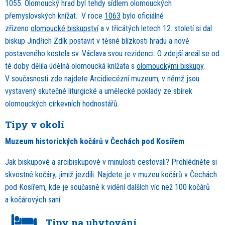
1055. Olomoucký hrad byl tehdy sídlem olomouckých
přemyslovských knížat. V roce
1063
bylo oficiálně
zřízeno
olomoucké biskupství
a v třicátých letech 12. století si dal
biskup Jindřich Zdík postavit v těsné blízkosti hradu a nově
postaveného kostela sv. Václava svou rezidenci. O zdejší areál se od
té doby dělila údělná olomoucká knížata s
olomouckými biskupy
.
V současnosti zde najdete Arcidiecézní muzeum, v němž jsou
vystavený skutečné liturgické a umělecké poklady ze sbírek
olomouckých církevních hodnostářů.
Tipy v okolí
Muzeum historických kočárů v Čechách pod Kosířem
Jak biskupové a arcibiskupové v minulosti cestovali? Prohlédněte si
skvostné kočáry, jimiž jezdili. Najdete je v muzeu kočárů v Čechách
pod Kosířem, kde je současně k vidění dalších víc než 100 kočárů
a kočárových saní.
Tipy na ubytování