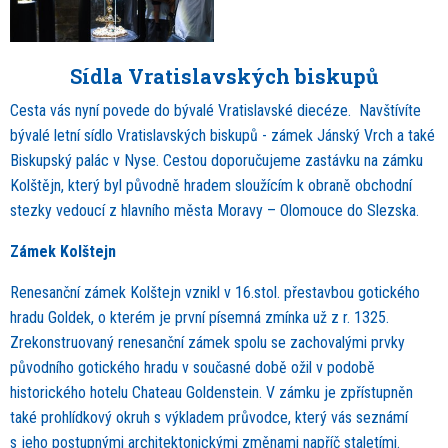
Sídla Vratislavských biskupů
Cesta vás nyní povede do bývalé Vratislavské diecéze. Navštívíte
bývalé letní sídlo Vratislavských biskupů - zámek Jánský Vrch a také
Biskupský palác v Nyse. Cestou doporučujeme zastávku na zámku
Kolštějn, který byl původně hradem sloužícím k obraně obchodní
stezky vedoucí z hlavního města Moravy – Olomouce do Slezska.
Zámek Kolštejn
Renesanční zámek Kolštejn vznikl v 16.stol. přestavbou gotického
hradu Goldek, o kterém je první písemná zmínka už z r. 1325.
Zrekonstruovaný renesanční zámek spolu se zachovalými prvky
původního gotického hradu v současné době ožil v podobě
historického hotelu Chateau Goldenstein. V zámku je zpřístupněn
také prohlídkový okruh s výkladem průvodce, který vás seznámí
s jeho postupnými architektonickými změnami napříč staletími.