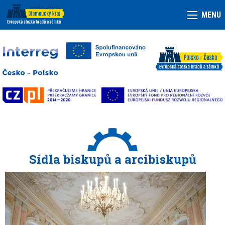
MENU
Sídla biskupů a arcibiskupů