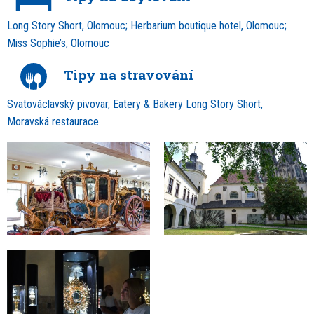
Long Story Short, Olomouc; Herbarium boutique hotel, Olomouc;
Miss Sophie’s, Olomouc
Tipy na stravování
Svatováclavský pivovar, Eatery & Bakery Long Story Short,
Moravská restaurace