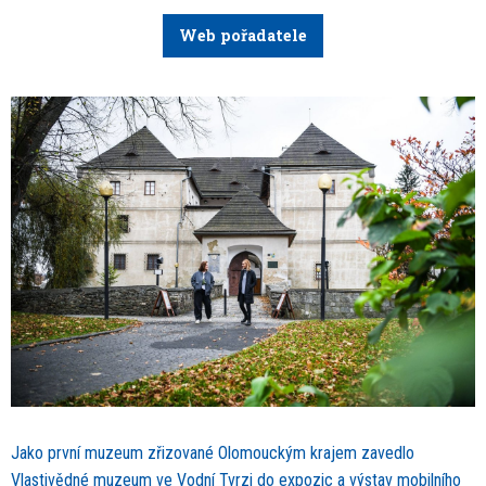
Web pořadatele
Jako první muzeum zřizované Olomouckým krajem zavedlo
Vlastivědné muzeum ve Vodní Tvrzi do expozic a výstav mobilního