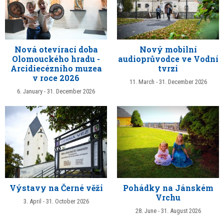
Nová otevírací doba
Nový mobilní
Olomouckého hradu -
audioprůvodce ve Vodní
Arcidiecézního muzea
tvrzi
v roce 2026
11. March - 31. December 2026
6. January - 31. December 2026
Výstavy na Černé věži
Pohádky na Jánském
Vrchu
3. April - 31. October 2026
28. June - 31. August 2026